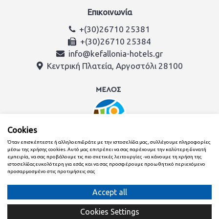
Επικοινωνία
+(30)26710 25381
+(30)26710 25384
info@kefallonia-hotels.gr
Κεντρική Πλατεία, Αργοστόλι 28100
Cookies
Όταν επισκέπτεστε ή αλληλοεπιδράτε με την ιστοσελίδα μας, συλλέγουμε πληροφορίες
μέσω της χρήσης cookies. Αυτό μας επιτρέπει να σας παρέχουμε την καλύτερη δυνατή
εμπειρία, να σας προβάλουμε τις πιο σχετικές λειτουργίες -να κάνουμε τη χρήση της
ιστοσελίδαςευκολότερη για εσάς και να σας προσφέρουμε προωθητικό περιεχόμενο
προσαρμοσμένο στις προτιμήσεις σας
Δημιουργήθηκε με
από την ομάδα της Ένωση Ξενοδόχων
Κεφαλονιάς & Ιθάκης
Cookies Settings