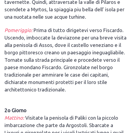
tavernette. Quindi, attraversate la valle di Pilaros e
scendete a Myrtos, la spiaggia piu bella dell’ isola per
una nuotata nelle sue acque turhine.
Pomeriggio:
Prima di tutto dirigetevi verso Fiscardo.
Uscendo, imboccate la deviazone per una breve visita
alla penisola di Assos, dove il castello veneziano e il
borgo pittoresco creano un paesaggio ineguagliabile.
Tornate sulla strada principale e procedete verso il
paese mondano Fiscardo. Gironzolate nel borgo
tradizionale per ammirare le case dei capitani,
dichiarate monumenti protetti per il loro stile
architettonico tradizionale.
2o Giorno
Mattino:
Visitate la penisola di Paliki con la piccolo
imbarcazione che parte da Argostoli. Sbarcate a
Lixouri e gironzolate per i vicoli lastricati lungo i quail