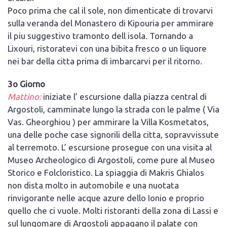
Poco prima che cal il sole, non dimenticate di trovarvi
sulla veranda del Monastero di Kipouria per ammirare
il piu suggestivo tramonto dell isola. Tornando a
Lixouri, ristoratevi con una bibita fresco o un liquore
nei bar della citta prima di imbarcarvi per il ritorno.
3o Giorno
Mattino:
iniziate l’ escursione dalla piazza central di
Argostoli, camminate lungo la strada con le palme ( Via
Vas. Gheorghiou ) per ammirare la Villa Kosmetatos,
una delle poche case signorili della citta, sopravvissute
al terremoto. L’ escursione prosegue con una visita al
Museo Archeologico di Argostoli, come pure al Museo
Storico e Folcloristico. La spiaggia di Makris Ghialos
non dista molto in automobile e una nuotata
rinvigorante nelle acque azure dello Ionio e proprio
quello che ci vuole. Molti ristoranti della zona di Lassi e
sul lungomare di Argostoli appagano il palate con