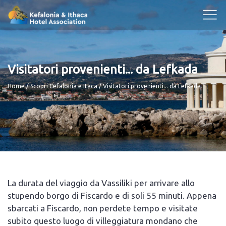
Visitatori provenienti... da Lefkada
Breadcrumb
Home
Scopri Cefalonia e Itaca
Visitatori provenienti... da Lefkada
La durata del viaggio da Vassiliki per arrivare allo
stupendo borgo di Fiscardo e di soli 55 minuti. Appena
sbarcati a Fiscardo, non perdete tempo e visitate
subito questo luogo di villeggiatura mondano che