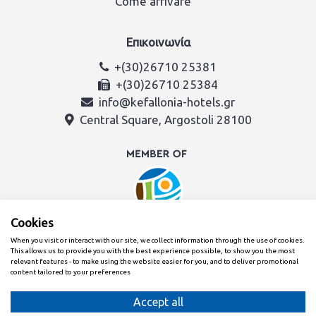
Come arrivare
Επικοινωνία
+(30)26710 25381
+(30)26710 25384
info@kefallonia-hotels.gr
Central Square, Argostoli 28100
Cookies
When you visit or interact with our site, we collect information through the use of cookies.
This allows us to provide you with the best experience possible, to show you the most
relevant features - to make using the website easier for you, and to deliver promotional
content tailored to your preferences
Creato con
dal team dell'Associazione Alberghi di Cefalonia e
Itaca